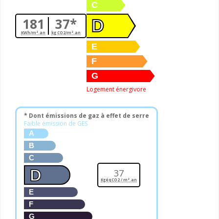
C
181
37*
D
KWh/m².an
kg CO2/m².an
E
F
G
Logement énergivore
* Dont émissions de gaz à effet de serre
Faible émission de GES
A
B
C
D
37
KgéqCO2 / m².an
E
F
G