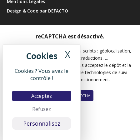
Mentions Légales
Design & Code par DEFACTO
reCAPTCHA est désactivé.
Les APIs permettent de charger des scripts : géolocalisation,
X
Masquer le band
moteurs de recherche, traductions, ...
En autorisant ces services tiers, vous acceptez le dépôt et la
Cookies ? Vous avez le
lecture de cookies et l'utilisation de technologies de suivi
contrôle !
nécessaires à leur bon fonctionnement.
Acceptez
Autoriser reCAPTCHA
Refusez
Personnalisez
Translate by Google