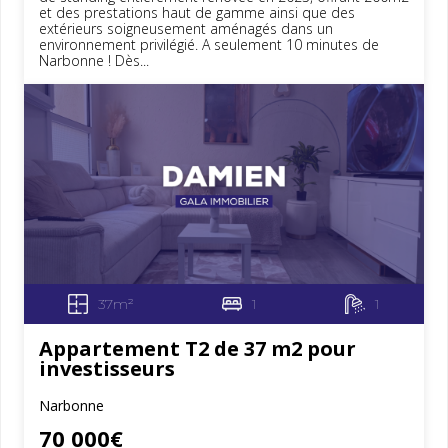
et des prestations haut de gamme ainsi que des
extérieurs soigneusement aménagés dans un
environnement privilégié. A seulement 10 minutes de
Narbonne ! Dès...
37m²
1
1
Appartement T2 de 37 m2 pour
investisseurs
Narbonne
70 000€