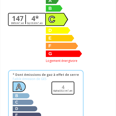
A
B
147
4*
C
KWh/m².an
kg CO2/m².an
D
E
F
G
Logement énergivore
* Dont émissions de gaz à effet de serre
Faible émission de GES
A
4
KgéqCO2 / m².an
B
C
D
E