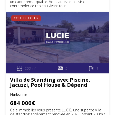
un cadre remarquable. Vous aurez le plaisir de
contempler ce tableau vivant tout...
COUP DE COEUR
200m²
5
1
Villa de Standing avec Piscine,
Jacuzzi, Pool House & Dépend
Narbonne
684 000€
Gala Immobilier vous présente LUCIE, une superbe villa
de standing entièrement rénovée en 2023, offrant 200m2