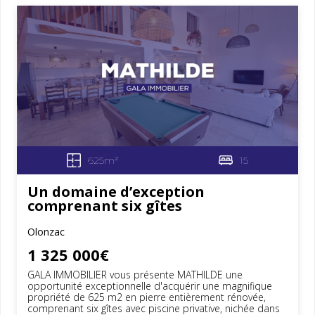
625m²
15
Un domaine d’exception
comprenant six gîtes
Olonzac
1 325 000€
GALA IMMOBILIER vous présente MATHILDE une
opportunité exceptionnelle d'acquérir une magnifique
propriété de 625 m2 en pierre entièrement rénovée,
comprenant six gîtes avec piscine privative, nichée dans