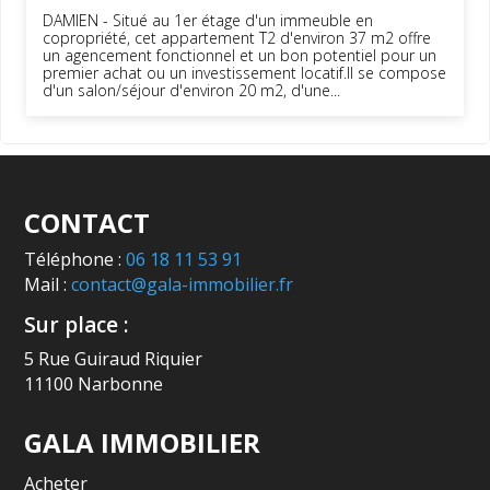
DAMIEN - Situé au 1er étage d'un immeuble en
copropriété, cet appartement T2 d'environ 37 m2 offre
un agencement fonctionnel et un bon potentiel pour un
premier achat ou un investissement locatif.Il se compose
d'un salon/séjour d'environ 20 m2, d'une...
CONTACT
Téléphone :
06 18 11 53 91
Mail :
contact@gala-immobilier.fr
Sur place :
5 Rue Guiraud Riquier
11100 Narbonne
GALA IMMOBILIER
Acheter