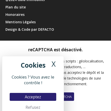
Plan du site
Honoraires
Mentions Légales
Design & Code par DEFACTO
reCAPTCHA est désactivé.
Les APIs permettent de charger des scripts : géolocalisation,
X
Masquer le band
moteurs de recherche, traductions, ...
En autorisant ces services tiers, vous acceptez le dépôt et la
Cookies ? Vous avez le
lecture de cookies et l'utilisation de technologies de suivi
contrôle !
nécessaires à leur bon fonctionnement.
Acceptez
Autoriser reCAPTCHA
Refusez