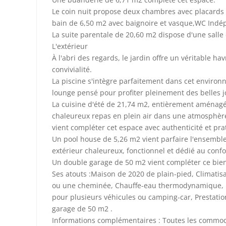
Le coin nuit propose deux chambres avec placards i
bain de 6,50 m2 avec baignoire et vasque,WC Indé
La suite parentale de 20,60 m2 dispose d'une salle
L'extérieur
À l'abri des regards, le jardin offre un véritable ha
convivialité.
La piscine s'intègre parfaitement dans cet enviro
lounge pensé pour profiter pleinement des belles j
La cuisine d'été de 21,74 m2, entièrement aménagé
chaleureux repas en plein air dans une atmosphèr
vient compléter cet espace avec authenticité et prat
Un pool house de 5,26 m2 vient parfaire l'ensemble 
extérieur chaleureux, fonctionnel et dédié au confo
Un double garage de 50 m2 vient compléter ce bien
Ses atouts :Maison de 2020 de plain-pied, Climatisat
ou une cheminée, Chauffe-eau thermodynamique, Be
pour plusieurs véhicules ou camping-car, Prestati
garage de 50 m2 .
Informations complémentaires : Toutes les commodi