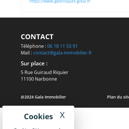
https://www.georisques.gouv.fr
CONTACT
Téléphone :
06 18 11 53 91
Mail :
contact@gala-immobilier.fr
Sur place :
5 Rue Guiraud Riquier
11100 Narbonne
@2024 Gala Immobilier
Plan du sit
X
Masquer le band