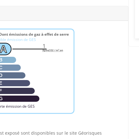
Dont émissions de gaz à effet de serre
ible émission de GES
1
A
KgéqCO2 / m².an
B
C
D
E
F
G
rte émission de GES
st exposé sont disponibles sur le site Géorisques