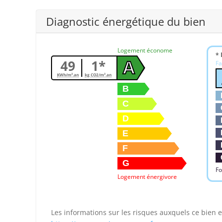
Diagnostic énergétique du bien
Logement économe
* 
49
1*
A
Fa
KWh/m².an
kg CO2/m².an
B
C
D
E
F
G
Fo
Logement énergivore
Les informations sur les risques auxquels ce bien e