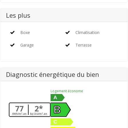
Les plus
Boxe
Climatisation
Garage
Terrasse
Diagnostic énergétique du bien
Logement économe
A
77
2*
B
KWh/m².an
kg CO2/m².an
C