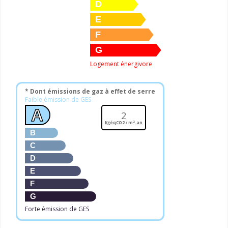
D
E
F
G
Logement énergivore
* Dont émissions de gaz à effet de serre
Faible émission de GES
A
2
KgéqCO2 / m².an
B
C
D
E
F
G
Forte émission de GES