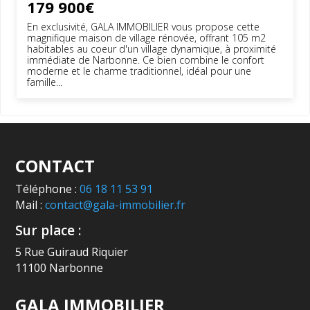
179 900€
En exclusivité, GALA IMMOBILIER vous propose cette
magnifique maison de village rénovée, offrant 105 m2
habitables au coeur d'un village dynamique, à proximité
immédiate de Narbonne. Ce bien combine le confort
moderne et le charme traditionnel, idéal pour une
famille...
CONTACT
Téléphone :
06 18 11 53 91
Mail :
contact@gala-immobilier.fr
Sur place :
5 Rue Guiraud Riquier
11100 Narbonne
GALA IMMOBILIER