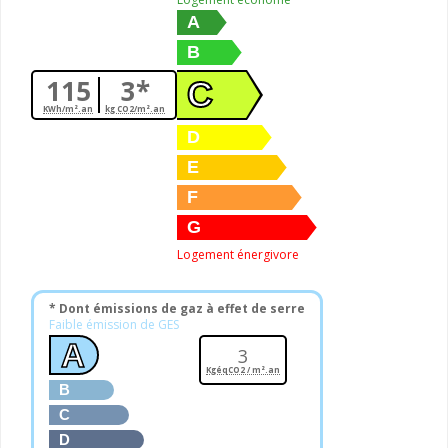
A
B
115
3*
C
KWh/m².an
kg CO2/m².an
D
E
F
G
Logement énergivore
* Dont émissions de gaz à effet de serre
Faible émission de GES
A
3
KgéqCO2 / m².an
B
C
D