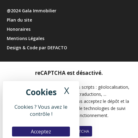
@2024 Gala Immobilier
Plan du site
Honoraires
Mentions Légales
Design & Code par DEFACTO
reCAPTCHA est désactivé.
Les APIs permettent de charger des scripts : géolocalisation,
X
Masquer le band
moteurs de recherche, traductions, ...
En autorisant ces services tiers, vous acceptez le dépôt et la
Cookies ? Vous avez le
lecture de cookies et l'utilisation de technologies de suivi
contrôle !
nécessaires à leur bon fonctionnement.
Acceptez
Autoriser reCAPTCHA