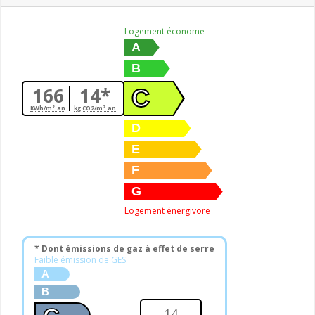
Logement économe
A
B
166
14*
C
KWh/m².an
kg CO2/m².an
D
E
F
G
Logement énergivore
* Dont émissions de gaz à effet de serre
Faible émission de GES
A
B
14