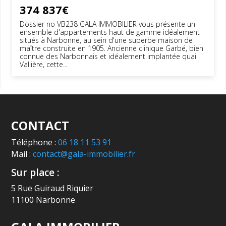
374 837€
Dossier no VB238 GALA IMMOBILIER vous présente un
ensemble d'appartements haut de gamme idéalement
situés à Narbonne, au sein d'une superbe maison de
maître construite en 1905. Ancienne clinique Garbé, bien
connue des Narbonnais et idéalement implantée quai
Vallière, cette...
CONTACT
Téléphone :
06 18 11 53 91
Mail :
contact@gala-immobilier.fr
Sur place :
5 Rue Guiraud Riquier
11100 Narbonne