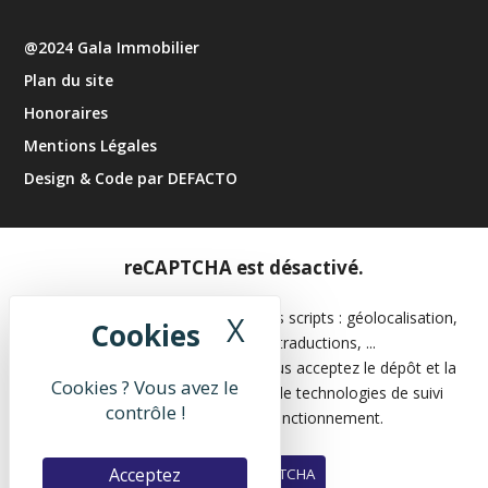
@2024 Gala Immobilier
Plan du site
Honoraires
Mentions Légales
Design & Code par DEFACTO
reCAPTCHA est désactivé.
Les APIs permettent de charger des scripts : géolocalisation,
X
Masquer le band
moteurs de recherche, traductions, ...
En autorisant ces services tiers, vous acceptez le dépôt et la
Cookies ? Vous avez le
lecture de cookies et l'utilisation de technologies de suivi
contrôle !
nécessaires à leur bon fonctionnement.
Acceptez
Autoriser reCAPTCHA