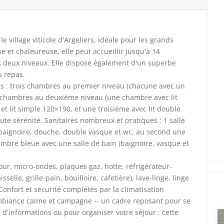
village viticole d'Argeliers, idéale pour les grands
 et chaleureuse, elle peut accueillir jusqu'à 14
s deux niveaux. Elle dispose également d'un superbe
s repas.
es : trois chambres au premier niveau (chacune avec un
ois chambres au deuxième niveau (une chambre avec lit
t lit simple 120×190, et une troisième avec lit double
oute sérénité. Sanitaires nombreux et pratiques : 1 salle
aignoire, douche, double vasque et wc, au second une
ambre bleue avec une salle de bain (baignoire, vasque et
ur, micro-ondes, plaques gaz, hotte, réfrigérateur-
selle, grille-pain, bouilloire, cafetière), lave-linge, linge
 Confort et sécurité complétés par la climatisation
Ambiance calme et campagne -- un cadre reposant pour se
 d'informations ou pour organiser votre séjour : cette