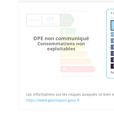
Logement économe
* 
0*
A
Fa
KWh/m².an
kg CO2/m².an
B
DPE non communiqué
C
Consommations non
D
exploitables
E
F
G
Fo
Logement énergivore
Les informations sur les risques auxquels ce bien e
https://www.georisques.gouv.fr