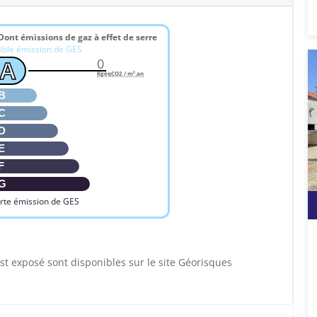
Dont émissions de gaz à effet de serre
ible émission de GES
0
A
KgéqCO2 / m².an
B
C
D
E
F
G
rte émission de GES
st exposé sont disponibles sur le site Géorisques