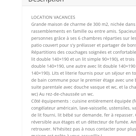
LOCATION VACANCES
Grande maison de charme de 300 m2, nichée dans le 
rassemblements en famille ou entre amis. Spacieuse
personnes grâce à ses 6 chambres réparties sur le
patio couvert pour s'y prélasser et partager de bon
Répartitions des couchages soignées et confortabl
lit double 140×190 et un lit simple 90×190), et tr
double 140×190, une autre avec lit double 140×190 e
140×190). Lits et literie fournis pour un séjour en t
de bain commune pour le premier étage avec une b
suite parentale avec douche vasque et wc, et la ch
wc) Au rez-de-chaussée un wc.
Côté équipements : cuisine entièrement équipée (fo
congélateur américain, lave-vaisselle, ustensiles, vais
de lit fourni, lit bébé sur demande, fer à repasser.
réversible aux étages et un détecteur de fumée. 
retrouver. N'hésitez pas à nous contacter pour plus
maison est prête à vous accueillir !