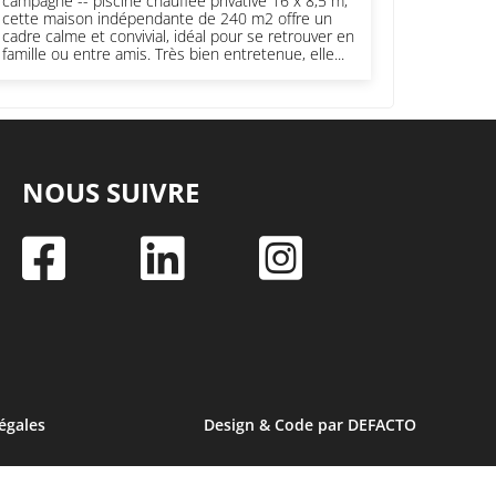
campagne -- piscine chauffée privative 16 x 8,5 m,
cette maison indépendante de 240 m2 offre un
cadre calme et convivial, idéal pour se retrouver en
famille ou entre amis. Très bien entretenue, elle...
NOUS SUIVRE



égales
Design & Code par DEFACTO