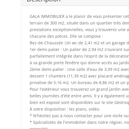
GALA IMMOBILIER a le plaisir de vous présenter ce
terrain de 300 m2, située dans un quartier très dem
prestations exceptionnelles, vous y trouverez une
chacune des pièces. Elle se compose :
Rez-de-Chaussée :Un wc de 2,41 m2 et un garage d
1er demi-palier : Un palier de 2,94 m2 s'ouvrant s
parfaitement intégrée dans l'esprit de la décoratio
à sa grande porte fenêtre qui donne accès au jardi
2ème demi-palier : Une salle d'eau de 3,09 m2 avec
dessert 1 chambre (11,39 m2) avec placard aména
privative de 5,16 m2. Un bureau de 8,86 m2 et un 
Pour l'extérieur vous trouverez un grand jardin av
belles journées d'été entre amis. Il y a également 
bien est exposé sont disponibles sur le site Géori
À votre disposition : les plans, vidéo.
* N'hésitez pas à nous contacter pour une visite 
* Spécialistes de l'immobilier dans notre région, 
propriété.