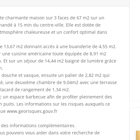
tte charmante maison sur 3 faces de 67 m2 sur un
andé à 15 min du centre-ville. Elle est dotée de
 atmosphère chaleureuse et un confort optimal dans
e 13,67 m2 donnant accès à une buanderie de 4,55 m2.
ur une cuisine américaine toute équipée de 8,91 m2
n. Et sur un séjour de 14,44 m2 baigné de lumière grâce
n.
 douche et vasque, ensuite un palier de 2,82 m2 qui
gé, une deuxième chambre de 9,04m2 avec une terrasse
placard de rangement de 1,34 m2.
ec un espace barbecue afin de profiter pleinement des
un puits. Les informations sur les risques auxquels ce
sque www.georisques.gouv.fr
ou des informations complémentaires.
nous pouvons vous aider dans votre recherche de