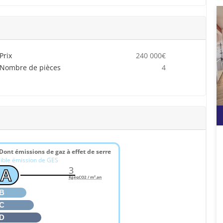
Prix
240 000€
Nombre de pièces
4
Dont émissions de gaz à effet de serre
ible émission de GES
3
A
KgéqCO2 / m².an
B
C
D