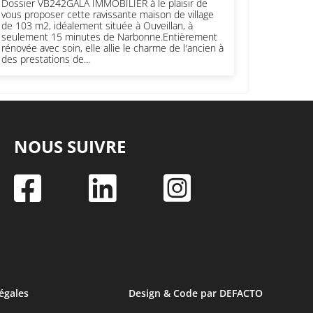
Dossier VB242GALA IMMOBILIER à le plaisir de
vous proposer cette ravissante maison de village
de 103 m2, idéalement située à Ouveillan, à
seulement 15 minutes de Narbonne.Entièrement
rénovée avec soin, elle allie le charme de l'ancien à
des prestations de...
NOUS SUIVRE



égales
Design & Code par DEFACTO