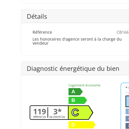
Détails
Référence
CB166
Les honoraires d'agence seront à la charge du
vendeur
Diagnostic énergétique du bien
Logement économe
* 
A
Fa
B
119
3*
C
KWh/m².an
kg CO2/m².an
D