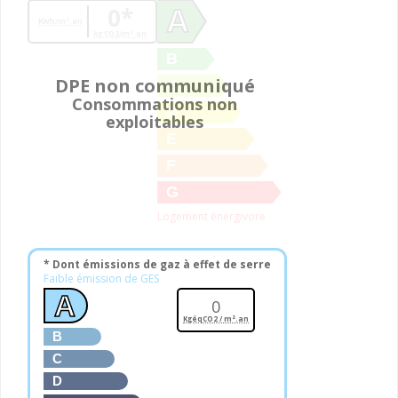
0*
A
KWh/m².an
kg CO2/m².an
B
DPE non communiqué
C
Consommations non
D
exploitables
E
F
G
Logement énergivore
* Dont émissions de gaz à effet de serre
Faible émission de GES
A
0
KgéqCO2 / m².an
B
C
D