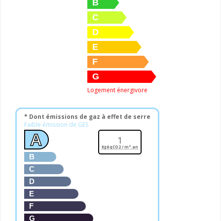
B
C
D
E
F
G
Logement énergivore
* Dont émissions de gaz à effet de serre
Faible émission de GES
A
1
KgéqCO2 / m².an
B
C
D
E
F
G