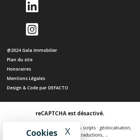


@2024 Gala Immobilier
Plan du site
Honoraires
Mentions Légales
Design & Code par DEFACTO
reCAPTCHA est désactivé.
Les APIs permettent de charger des scripts : géolocalisation,
X
Masquer le band
moteurs de recherche, traductions, ...