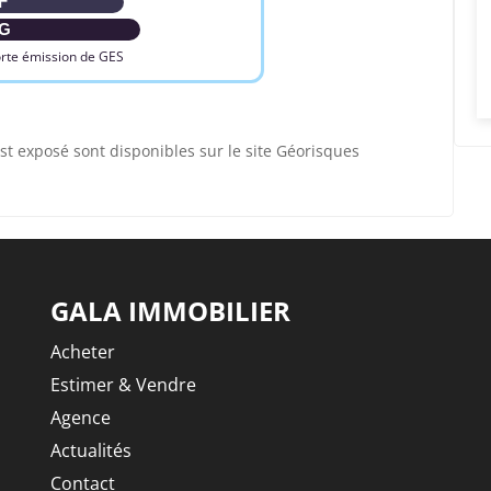
F
G
rte émission de GES
st exposé sont disponibles sur le site Géorisques
GALA IMMOBILIER
Acheter
Estimer & Vendre
Agence
Actualités
Contact