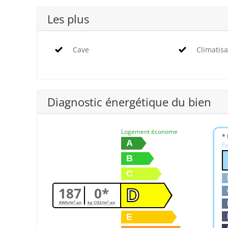
Les plus
Cave
Climatisa
Diagnostic énergétique du bien
Logement économe
* 
A
Fa
B
C
187
0*
D
KWh/m².an
kg CO2/m².an
E