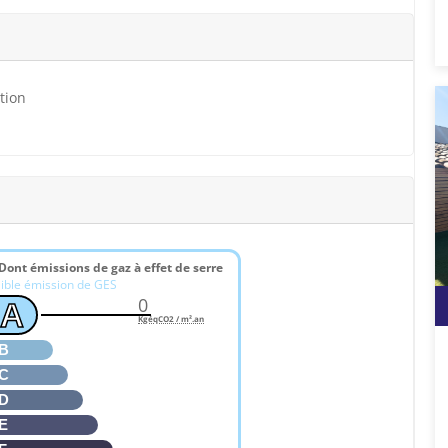
tion
Dont émissions de gaz à effet de serre
ible émission de GES
0
A
KgéqCO2 / m².an
B
C
D
E