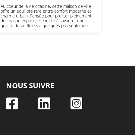
Au coeur de la vie citadine, cette maison de ville
offre un équilibre rare entre confort moderne et
charme urbain. Pensée pour profiter pleinement
de chaque espace, elle invite à savourer une
qualité de vie fluide, à quelques pas seulement...
NOUS SUIVRE


