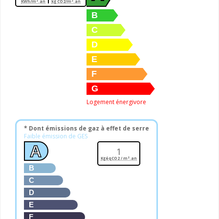
KWh/m².an
kg CO2/m².an
B
C
D
E
F
G
Logement énergivore
* Dont émissions de gaz à effet de serre
Faible émission de GES
A
1
KgéqCO2 / m².an
B
C
D
E
F