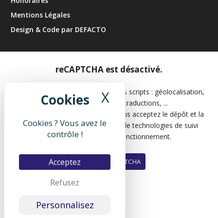
Honoraires
Mentions Légales
Design & Code par DEFACTO
reCAPTCHA est désactivé.
Les APIs permettent de charger des scripts : géolocalisation,
X
Masquer le band
moteurs de recherche, traductions, ...
En autorisant ces services tiers, vous acceptez le dépôt et la
Cookies ? Vous avez le
lecture de cookies et l'utilisation de technologies de suivi
contrôle !
nécessaires à leur bon fonctionnement.
Acceptez
Autoriser reCAPTCHA
Refusez
Personnalisez